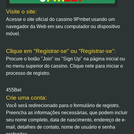
Visite o site:
Acesse o site oficial do cassino 9Pmbet usando um
navegador da Web em seu computador ou dispositivo
móvel.
Clique em "Registrar-se" ou "Registrar-se":
Procure o botão "Join" ou "Sign Up" na página inicial ou
no menu superior do cassino. Clique nele para iniciar o
processo de registro.
455Bet
Crie uma conta:
Você será redirecionado para o formulário de registro.
Preencha as informações necessárias, que podem incluir
seu nome completo, data de nascimento, endereço de e-
mail, detalhes de contato, nome de usuário e senha