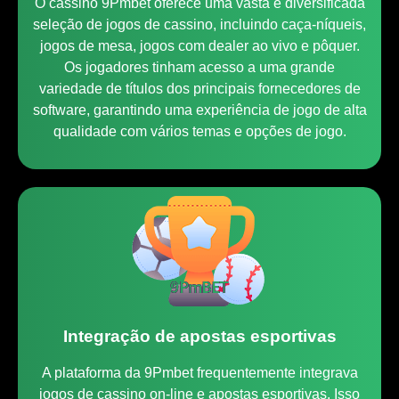
O cassino 9Pmbet oferece uma vasta e diversificada
seleção de jogos de cassino, incluindo caça-níqueis,
jogos de mesa, jogos com dealer ao vivo e pôquer.
Os jogadores tinham acesso a uma grande
variedade de títulos dos principais fornecedores de
software, garantindo uma experiência de jogo de alta
qualidade com vários temas e opções de jogo.
Integração de apostas esportivas
A plataforma da 9Pmbet frequentemente integrava
jogos de cassino on-line e apostas esportivas. Isso