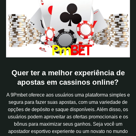
Quer ter a melhor experiência de
apostas em cassinos online?
A 9Pmbet oferece aos usuários uma plataforma simples e
segura para fazer suas apostas, com uma variedade de
opções de depósito e saque disponíveis. Além disso, os
usuários podem aproveitar as ofertas promocionais e os
bônus para maximizar seus ganhos. Seja você um
apostador esportivo experiente ou um novato no mundo