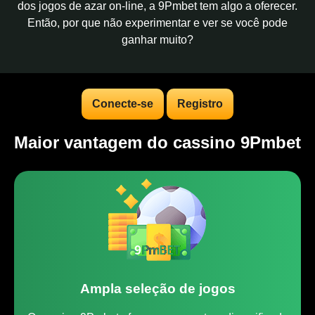
dos jogos de azar on-line, a 9Pmbet tem algo a oferecer.
Então, por que não experimentar e ver se você pode
ganhar muito?
Conecte-se
Registro
Maior vantagem do cassino 9Pmbet
Ampla seleção de jogos