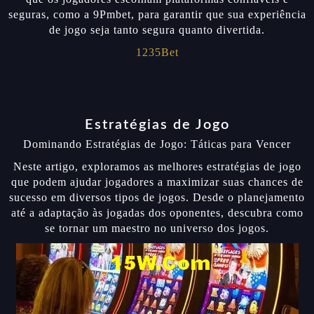
seguras, como a 9Pmbet, para garantir que sua experiência
de jogo seja tanto segura quanto divertida.
1235Bet
Estratégias de Jogo
Dominando Estratégias de Jogo: Táticas para Vencer
Neste artigo, exploramos as melhores estratégias de jogo
que podem ajudar jogadores a maximizar suas chances de
sucesso em diversos tipos de jogos. Desde o planejamento
até a adaptação às jogadas dos oponentes, descubra como
se tornar um maestro no universo dos jogos.