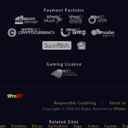
Payment Partners
Gaming License
Responsible Gambling
About us
Copyrights © 2026 All Rights Reserved by
9Pmbet
Related Sites
ade
Eventos
Dicas
Aplicativo
Jogo
Sobre
Casino
Es