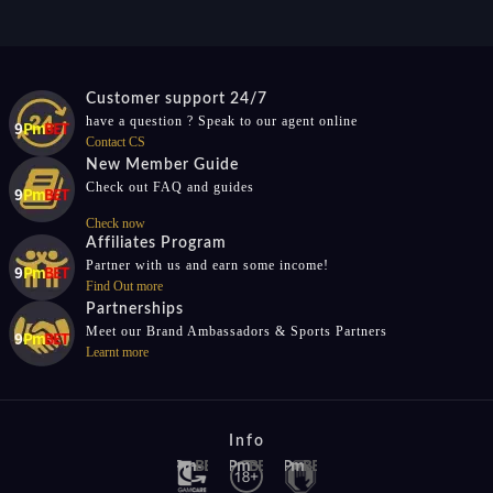
Customer support 24/7
have a question ? Speak to our agent online
Contact CS
New Member Guide
Check out FAQ and guides
Check now
Affiliates Program
Partner with us and earn some income!
Find Out more
Partnerships
Meet our Brand Ambassadors & Sports Partners
Learnt more
Info