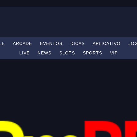
LE
ARCADE
EVENTOS
DICAS
APLICATIVO
JO
LIVE
NEWS
SLOTS
SPORTS
VIP