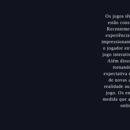
Os jogos tê
estão cons
Recentemen
experiência
impressionant
o jogador en
jogo interat
Além disso
tornand
expectativa 
de novas 
realidade a
jogo. Os e
medida que a
onli