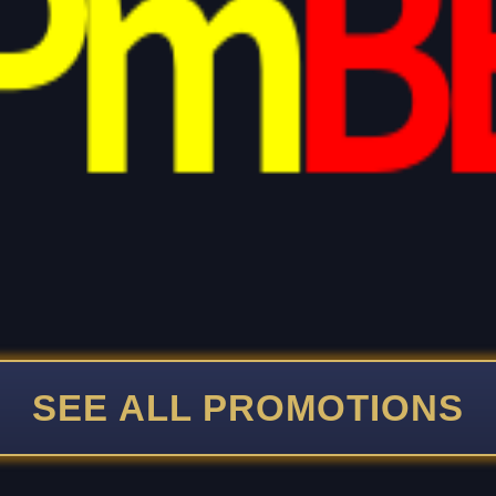
SEE ALL PROMOTIONS