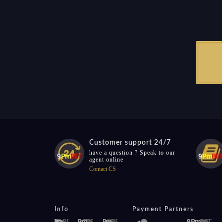
Customer support 24/7
have a question ? Speak to our
agent online
Contact CS
Info
Payment Partners