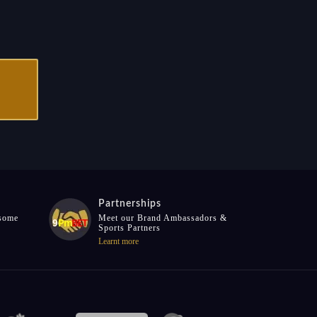
Partnerships
 some
Meet our Brand Ambassadors &
Sports Partners
Learnt more