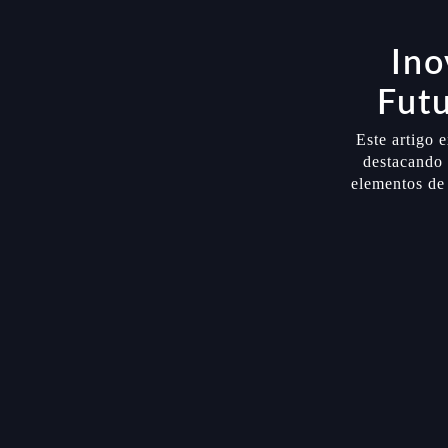
Ino
Futu
Este artigo 
destacando 
elementos de