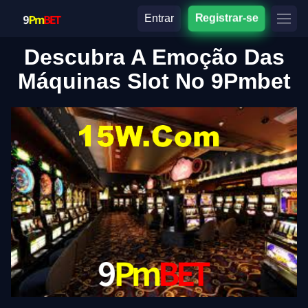
Entrar
Registrar-se
Descubra A Emoção Das
Máquinas Slot No 9Pmbet