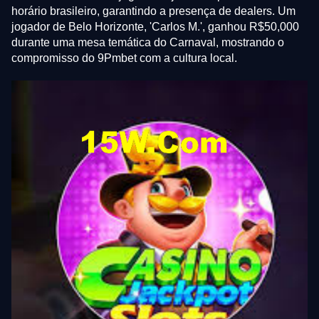
horário brasileiro, garantindo a presença de dealers. Um
jogador de Belo Horizonte, 'Carlos M.', ganhou R$50,000
durante uma mesa temática do Carnaval, mostrando o
compromisso do 9Pmbet com a cultura local.