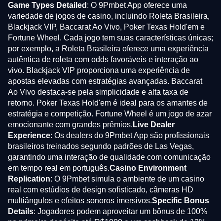
Game Types Detailed
: O 9Pmbet App oferece uma
variedade de jogos de casino, incluindo Roleta Brasileira,
Blackjack VIP, Baccarat Ao Vivo, Poker Texas Hold'em e
Fortune Wheel. Cada jogo tem suas características únicas;
por exemplo, a Roleta Brasileira oferece uma experiência
autêntica de roleta com odds favoráveis e interação ao
vivo. Blackjack VIP proporciona uma experiência de
apostas elevadas com estratégias avançadas. Baccarat
Ao Vivo destaca-se pela simplicidade e alta taxa de
retorno. Poker Texas Hold'em é ideal para os amantes de
estratégia e competição. Fortune Wheel é um jogo de azar
emocionante com grandes prêmios.
Live Dealer
Experience
: Os dealers do 9Pmbet App são profissionais
brasileiros treinados segundo padrões de Las Vegas,
garantindo uma interação de qualidade com comunicação
em tempo real em português.
Casino Environment
Replication
: O 9Pmbet simula o ambiente de um casino
real com estúdios de design sofisticado, câmeras HD
multiângulos e efeitos sonoros imersivos.
Specific Bonus
Details
: Jogadores podem aproveitar um bônus de 100%