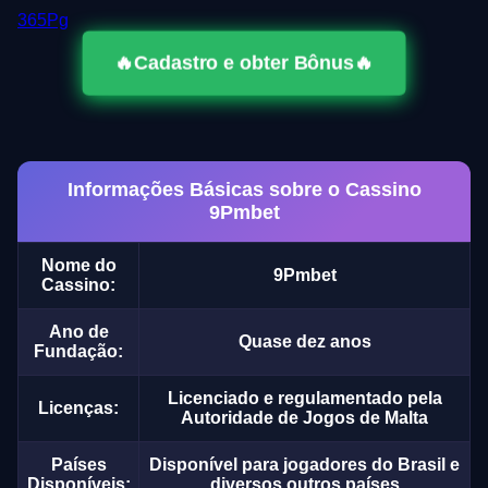
365Pg
🔥Cadastro e obter Bônus🔥
Informações Básicas sobre o Cassino
9Pmbet
Nome do
9Pmbet
Cassino:
Ano de
Quase dez anos
Fundação:
Licenciado e regulamentado pela
Licenças:
Autoridade de Jogos de Malta
Países
Disponível para jogadores do Brasil e
Disponíveis:
diversos outros países