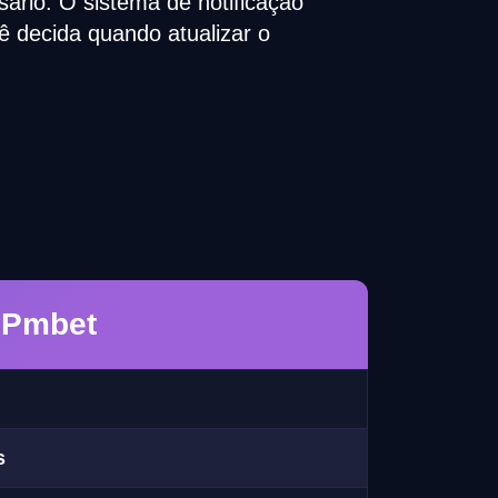
ário. O sistema de notificação
ê decida quando atualizar o
9Pmbet
s