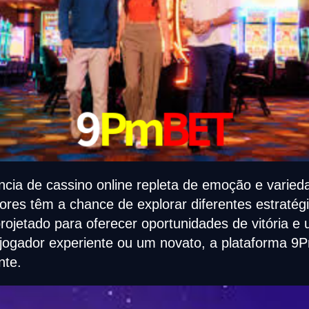
ia de cassino online repleta de emoção e varie
dores têm a chance de explorar diferentes estratég
ojetado para oferecer oportunidades de vitória e
jogador experiente ou um novato, a plataforma 9P
nte.