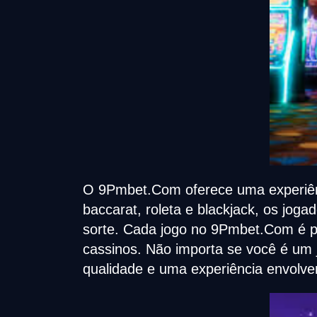
O 9Pmbet.Com oferece uma experiênc
baccarat, roleta e blackjack, os joga
sorte. Cada jogo no 9Pmbet.Com é pr
cassinos. Não importa se você é um 
qualidade e uma experiência envolve