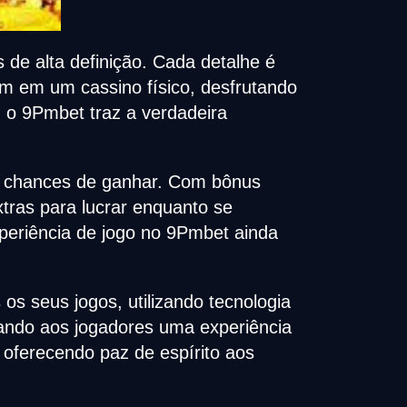
 de alta definição. Cada detalhe é
m em um cassino físico, desfrutando
, o 9Pmbet traz a verdadeira
 chances de ganhar. Com bônus
tras para lucrar enquanto se
periência de jogo no 9Pmbet ainda
s seus jogos, utilizando tecnologia
nando aos jogadores uma experiência
 oferecendo paz de espírito aos